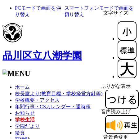
PCモードで画面を切
スマートフォンモードで画面を
文字サイズ
り替え
切り替え
品川区立八潮学園
ふりがな表示
ホーム
校長室より(教育目標・学校経営方針等)
学校概要・アクセス
年間行事・CSカレンダー・週時程
音声読み上げ
お知らせ
学校生活
学園だより
給食
背景色変更