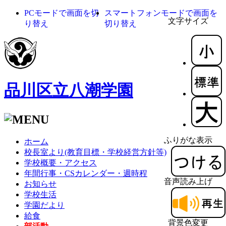
PCモードで画面を切
スマートフォンモードで画面を
文字サイズ
り替え
切り替え
品川区立八潮学園
ふりがな表示
ホーム
校長室より(教育目標・学校経営方針等)
学校概要・アクセス
年間行事・CSカレンダー・週時程
音声読み上げ
お知らせ
学校生活
学園だより
給食
背景色変更