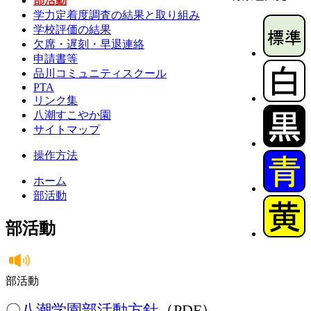
部活動
学力定着度調査の結果と取り組み
学校評価の結果
欠席・遅刻・早退連絡
申請書等
品川コミュニティスクール
PTA
リンク集
八潮すこやか園
サイトマップ
操作方法
ホーム
部活動
部活動
部活動
〇
八潮学園部活動方針
（PDF）