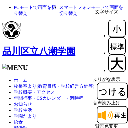
PCモードで画面を切
スマートフォンモードで画面を
文字サイズ
り替え
切り替え
品川区立八潮学園
ふりがな表示
ホーム
校長室より(教育目標・学校経営方針等)
学校概要・アクセス
年間行事・CSカレンダー・週時程
音声読み上げ
お知らせ
学校生活
学園だより
給食
背景色変更