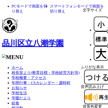
PCモードで画面を切
スマートフォンモードで画面を
文字サイズ
り替え
切り替え
品川区立八潮学園
ふりがな表示
ホーム
校長室より(教育目標・学校経営方針等)
学校概要・アクセス
年間行事・CSカレンダー・週時程
音声読み上げ
お知らせ
学校生活
学園だより
給食
背景色変更